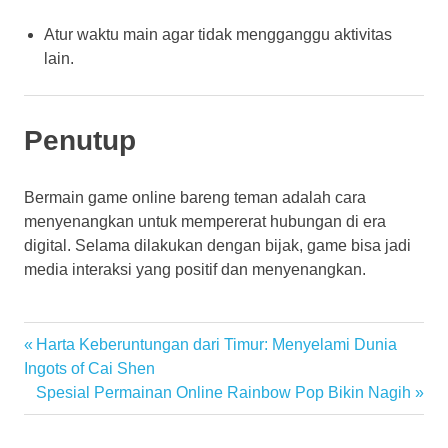
Atur waktu main agar tidak mengganggu aktivitas
lain.
Penutup
Bermain game online bareng teman adalah cara
menyenangkan untuk mempererat hubungan di era
digital. Selama dilakukan dengan bijak, game bisa jadi
media interaksi yang positif dan menyenangkan.
Previous
Harta Keberuntungan dari Timur: Menyelami Dunia
Navigasi
Post:
Ingots of Cai Shen
pos
Next
Spesial Permainan Online Rainbow Pop Bikin Nagih
Post: