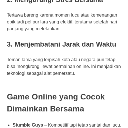
Tertawa bareng karena momen lucu atau kemenangan
epik jadi pelipur lara yang efektif, terutama setelah hari
panjang yang melelahkan.
3.
Menjembatani Jarak dan Waktu
Teman lama yang terpisah kota atau negara pun tetap
bisa ‘nongkrong’ lewat permainan online. Ini menjadikan
teknologi sebagai alat pemersatu.
Game Online yang Cocok
Dimainkan Bersama
Stumble Guys
– Kompetitif tapi tetap santai dan lucu.