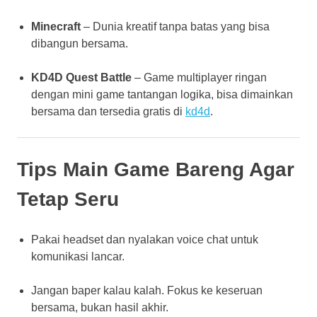
Minecraft
– Dunia kreatif tanpa batas yang bisa
dibangun bersama.
KD4D Quest Battle
– Game multiplayer ringan
dengan mini game tantangan logika, bisa dimainkan
bersama dan tersedia gratis di
kd4d
.
Tips Main Game Bareng Agar
Tetap Seru
Pakai headset dan nyalakan voice chat untuk
komunikasi lancar.
Jangan baper kalau kalah. Fokus ke keseruan
bersama, bukan hasil akhir.