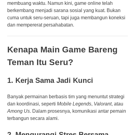
membuang waktu. Namun kini, game online telah
berkembang menjadi sarana sosial yang kuat. Bukan
cuma untuk seru-seruan, tapi juga membangun koneksi
dan mempererat persahabatan.
Kenapa Main Game Bareng
Teman Itu Seru?
1.
Kerja Sama Jadi Kunci
Banyak permainan berbasis tim yang menuntut strategi
dan koordinasi, seperti
Mobile Legends
,
Valorant
, atau
Among Us
. Dalam prosesnya, komunikasi antar pemain
terbangun secara alami.
2.
Mengurangi Stres Bersama